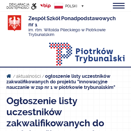
DEKLARACJA
POLSKI
DOSTĘPNOŚCI
Zespół Szkół Ponadpodstawowych
INFORMACJI
nr 1
PUBLICZNEJ
im. rtm. Witolda Pileckiego w Piotrkowie
Trybunalskim
aktualności
ogłoszenie listy uczestników
/
/
zakwalifikowanych do projektu "innowacyjne
nauczanie w zsp nr 1 w piotrkowie trybunalskim"
Ogłoszenie listy
uczestników
zakwalifikowanych do